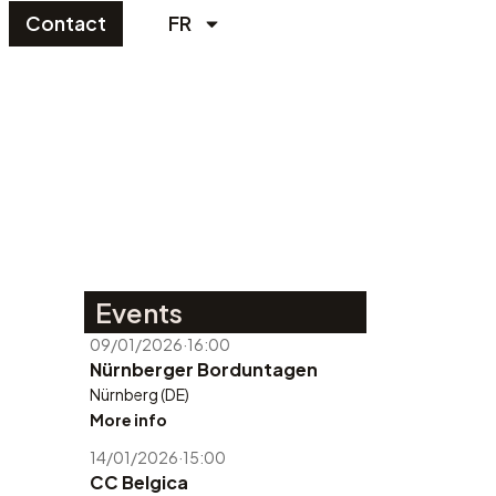
Contact
FR
Events
09/01/2026
·
16:00
Nürnberger Borduntagen
Nürnberg (DE)
More info
14/01/2026
·
15:00
CC Belgica