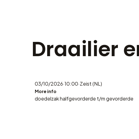
Draailier 
03/10/2026
·
10:00
·
Zeist (NL)
More info
doedelzak halfgevorderde t/m gevorderde