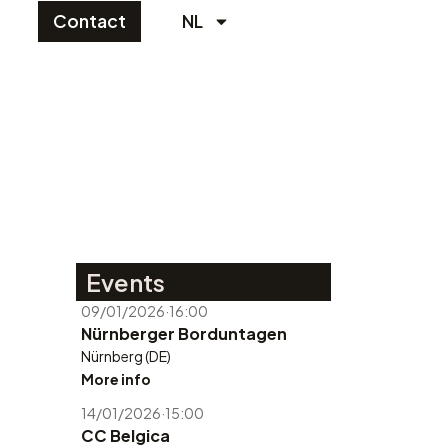
Contact
NL
Events
09/01/2026
·
16:00
Nürnberger Borduntagen
Nürnberg (DE)
More info
14/01/2026
·
15:00
CC Belgica