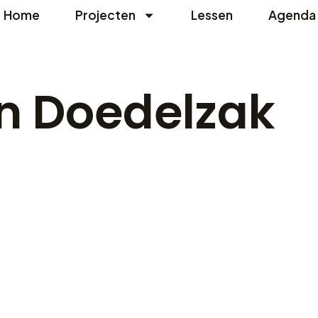
Home
Projecten
Lessen
Agenda
en Doedelzak