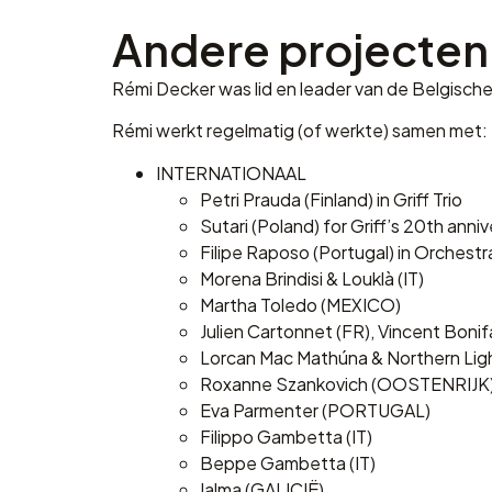
Andere projecten
Rémi Decker was lid en leader van de Belgisch
Rémi werkt regelmatig (of werkte) samen met:
INTERNATIONAAL
Petri Prauda (Finland) in Griff Trio
Sutari (Poland) for Griff’s 20th anni
Filipe Raposo (Portugal) in Orchest
Morena Brindisi & Louklà (IT)
Martha Toledo (MEXICO)
Julien Cartonnet (FR), Vincent Bonifa
Lorcan Mac Mathúna & Northern Ligh
Roxanne Szankovich (OOSTENRIJK
Eva Parmenter (PORTUGAL)
Filippo Gambetta (IT)
Beppe Gambetta (IT)
Ialma (GALICIË)