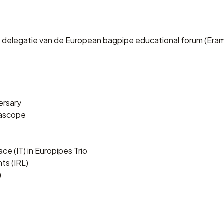
e delegatie van de European bagpipe educational forum (Era
versary
rascope
ce (IT) in Europipes Trio
ts (IRL)
)