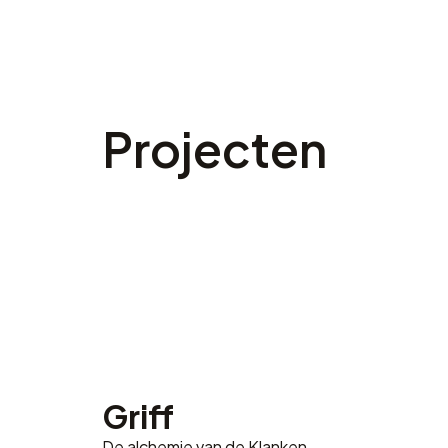
Projecten
Griff
De alchemie van de Klanken