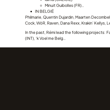
Minuit Guibolles (FR)…
IN BELGIË
Philmarie, Quentin Dujardin, Maarten Decombel
Cock, WöR, Raven, Dana Rexx, Krakin’ Kellys, 
In the past, Rémi lead the following projects
(INT), ‘k Voel me Belg…