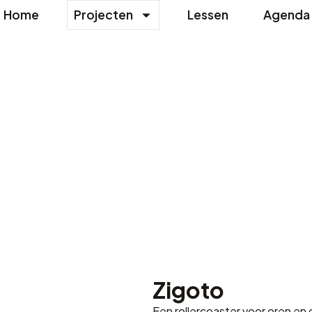
Home
Projecten
Lessen
Agenda
Zigoto
Een rollercoaster voor oren en