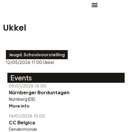
Ukkel
Jeugd
,
Schoolvoorstelling
12/05/2026
·
11:00
·
Ukkel
Events
09/01/2026
·
16:00
Nürnberger Borduntagen
Nürnberg (DE)
More info
14/01/2026
·
15:00
CC Belgica
Dendermonde