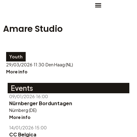
Amare Studio
Youth
29/03/2026
·
11:30
·
Den Haag (NL)
More info
Events
09/01/2026
·
16:00
Nürnberger Borduntagen
Nürnberg (DE)
More info
14/01/2026
·
15:00
CC Belgica