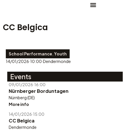
CC Belgica
School Performance
,
Youth
14/01/2026
·
10:00
·
Dendermonde
Events
09/01/2026
·
16:00
Nürnberger Borduntagen
Nürnberg (DE)
More info
14/01/2026
·
15:00
CC Belgica
Dendermonde