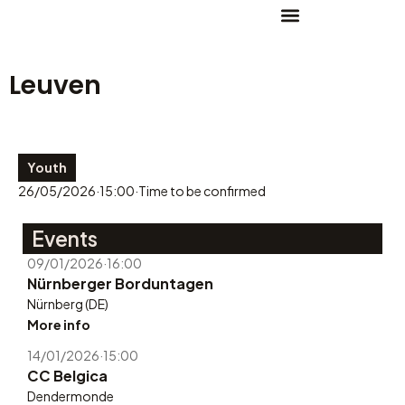
Leuven
Youth
26/05/2026
·
15:00
·
Time to be confirmed
Events
09/01/2026
·
16:00
Nürnberger Borduntagen
Nürnberg (DE)
More info
14/01/2026
·
15:00
CC Belgica
Dendermonde