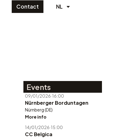
Contact
NL
Events
09/01/2026
·
16:00
Nürnberger Borduntagen
Nürnberg (DE)
More info
14/01/2026
·
15:00
CC Belgica