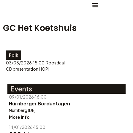
GC Het Koetshuis
Folk
03/05/2026
·
15:00
·
Roosdaal
CD presentation HOP!
Events
09/01/2026
·
16:00
Nürnberger Borduntagen
Nürnberg (DE)
More info
14/01/2026
·
15:00